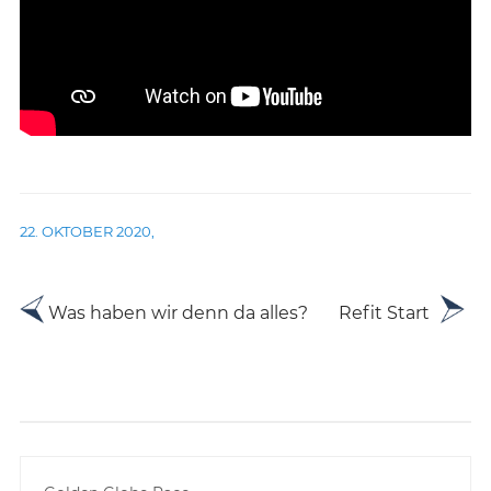
22. OKTOBER 2020
,
Beitrags-
Older
Newer
Was haben wir denn da alles?
Refit Start
posts
posts
Navigation