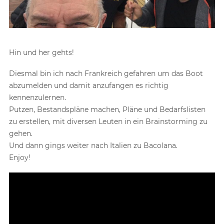
Hin und her gehts!
Diesmal bin ich nach Frankreich gefahren um das Boot
abzumelden und damit anzufangen es richtig
kennenzulernen.
Putzen, Bestandspläne machen, Pläne und Bedarfslisten
zu erstellen, mit diversen Leuten in ein Brainstorming zu
gehen.
Und dann gings weiter nach Italien zu Bacolana.
Enjoy!