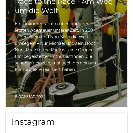
Race to the Race - Am Weg
um die Welt
Ein Dokumentarfilm über eines der
letzten Abenteuer unserer Zeit. In 200
Tagen allein und Non-Stop die Welt
umsegeln – Nur Michael und sein Boot
Nuri. Race to the Race ist eine Gruppe
filmbegeisterter EnthusiastInnen, die
schon oft einzeln, mal auch gemeinsam
Filmprojekte realisiert haben…
8. JANUAR 2024
Instagram