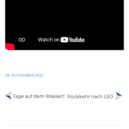
28. NOVEMBER 2021
,
Beitrags-
Older
Newer
Tage auf dem Wasser!!
Rückkehr nach LSO
posts
posts
Navigation