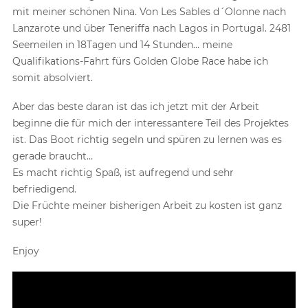
mit meiner schönen Nina. Von Les Sables d´Olonne nach
Lanzarote und über Teneriffa nach Lagos in Portugal. 2481
Seemeilen in 18Tagen und 14 Stunden… meine
Qualifikations-Fahrt fürs Golden Globe Race habe ich
somit absolviert.
Aber das beste daran ist das ich jetzt mit der Arbeit
beginne die für mich der interessantere Teil des Projektes
ist. Das Boot richtig segeln und spüren zu lernen was es
gerade braucht…
Es macht richtig Spaß, ist aufregend und sehr
befriedigend.
Die Früchte meiner bisherigen Arbeit zu kosten ist ganz
super!
Enjoy