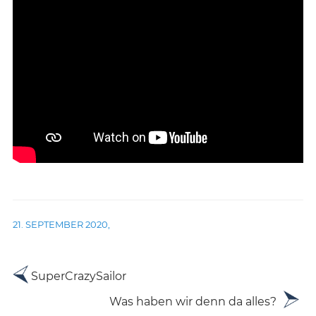
21. SEPTEMBER 2020
,
Beitrags-
Older
SuperCrazySailor
posts
Navigation
Newer
Was haben wir denn da alles?
posts